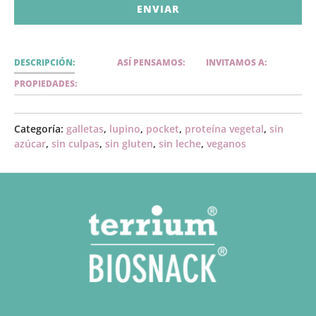
DESCRIPCIÓN:
ASÍ PENSAMOS:
INVITAMOS A:
PROPIEDADES:
Categoría:
galletas
,
lupino
,
pocket
,
proteína vegetal
,
sin
azúcar
,
sin culpas
,
sin gluten
,
sin leche
,
veganos