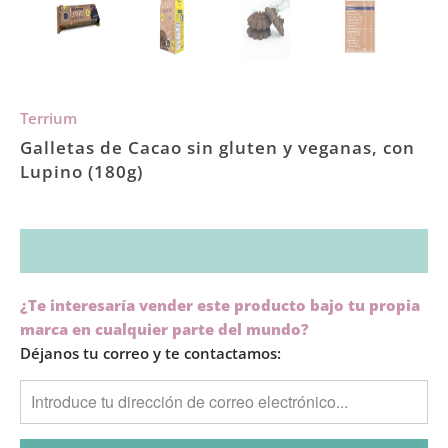
Terrium
Galletas de Cacao sin gluten y veganas, con
Lupino (180g)
TRANSLATION
¿Te interesaría vender este producto bajo tu propia
MISSING:
marca en cualquier parte del mundo?
ES.PRODUCTS.NOTIFY_FORM.DESCRIPTION:
Déjanos tu correo y te contactamos: