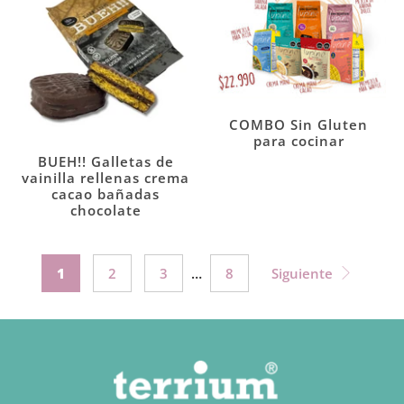
COMBO Sin Gluten
para cocinar
BUEH!! Galletas de
vainilla rellenas crema
cacao bañadas
chocolate
1
2
3
…
8
Siguiente