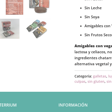
Sin Leche
Sin Soya
Amigables con
Sin Frutos Seco
Amigables con veg
lactosa y celiacos, n
ingredientes chatar
alternativa vegetal y
Categoría:
galletas
,
lu
culpas
,
sin gluten
,
sin
TERRIUM
INFORMACIÓN