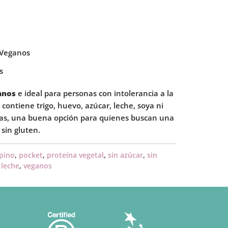
 Veganos
s
anos
e ideal para personas con intolerancia a la
o contiene trigo, huevo, azúcar, leche, soya ni
ras, una buena opción para quienes buscan una
 sin gluten.
pino
,
pocket
,
proteína vegetal
,
sin azúcar
,
sin
 leche
,
veganos