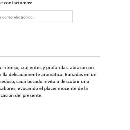
_FORM.DESCRIPTION:
te contactamos:
o intenso, crujientes y profundas, abrazan un
inilla delicadamente aromática. Bañadas en un
edoso, cada bocado invita a descubrir una
sabores, evocando el placer inocente de la
ticación del presente.