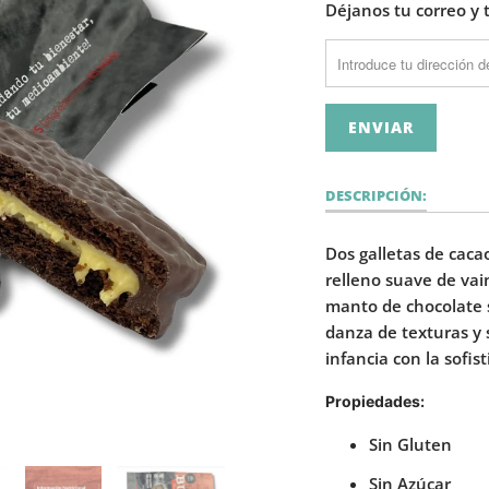
ES.PRODUCTS.NOTIFY
Déjanos tu correo y 
DESCRIPCIÓN:
Dos galletas de caca
relleno suave de va
manto de chocolate s
danza de texturas y 
infancia con la sofis
Propiedades:
Sin Gluten
Sin Azúcar