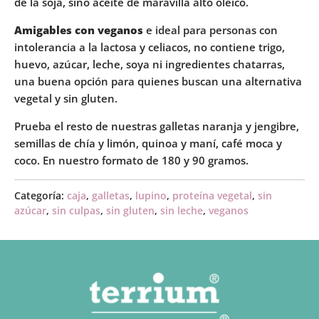
de la soja, sino aceite de maravilla alto oleico.
Amigables con veganos
e ideal para personas con
intolerancia a la lactosa y celiacos, no contiene trigo,
huevo, azúcar, leche, soya ni ingredientes chatarras,
una buena opción para quienes buscan una alternativa
vegetal y sin gluten.
Prueba el resto de nuestras galletas naranja y jengibre,
semillas de chía y limón, quinoa y maní, café moca y
coco. En nuestro formato de 180 y 90 gramos.
Categoría:
caja
,
galletas
,
lupino
,
proteína vegetal
,
sin
azúcar
,
sin culpas
,
sin gluten
,
sin leche
,
veganos