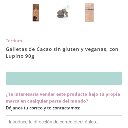
Terrium
Galletas de Cacao sin gluten y veganas, con
Lupino 90g
TRANSLATION
¿Te interesaría vender este producto bajo tu propia
MISSING:
marca en cualquier parte del mundo?
ES.PRODUCTS.NOTIFY_FORM.DESCRIPTION:
Déjanos tu correo y te contactamos: