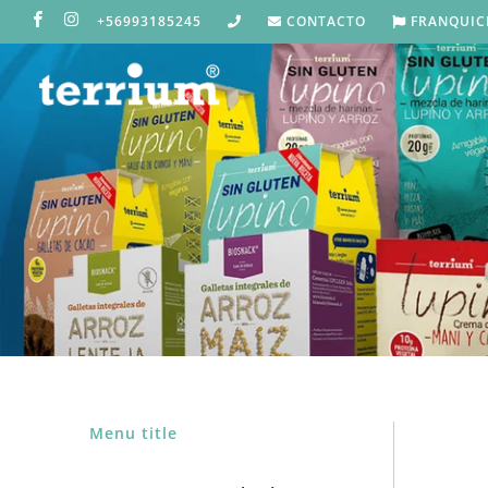
+56993185245
CONTACTO
FRANQUIC
Menu title