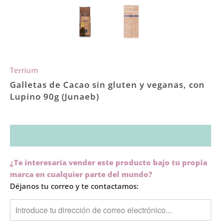
Terrium
Galletas de Cacao sin gluten y veganas, con
Lupino 90g (Junaeb)
TRANSLATION
¿Te interesaría vender este producto bajo tu propia
MISSING:
marca en cualquier parte del mundo?
ES.PRODUCTS.NOTIFY_FORM.DESCRIPTION:
Déjanos tu correo y te contactamos: