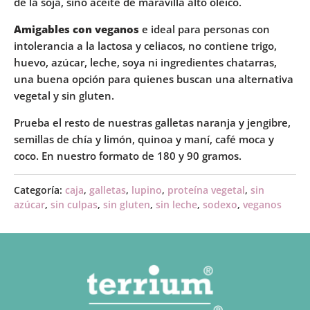
de la soja, sino aceite de maravilla alto oleico.
Amigables con veganos
e ideal para personas con
intolerancia a la lactosa y celiacos, no contiene trigo,
huevo, azúcar, leche, soya ni ingredientes chatarras,
una buena opción para quienes buscan una alternativa
vegetal y sin gluten.
Prueba el resto de nuestras galletas naranja y jengibre,
semillas de chía y limón, quinoa y maní, café moca y
coco. En nuestro formato de 180 y 90 gramos.
Categoría:
caja
,
galletas
,
lupino
,
proteína vegetal
,
sin
azúcar
,
sin culpas
,
sin gluten
,
sin leche
,
sodexo
,
veganos